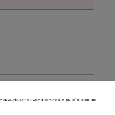
O nas
i
Kontakt i dane firmy
orzystanie przez nas wszystkich tych plików i przejść do sklepu lub
cookies
O firmie