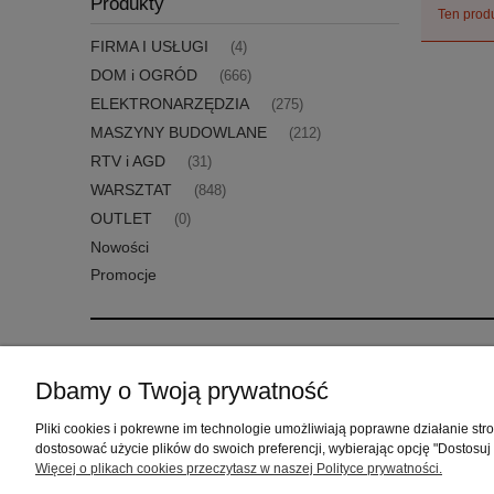
Produkty
Ten produ
FIRMA I USŁUGI
(4)
DOM i OGRÓD
(666)
ELEKTRONARZĘDZIA
(275)
MASZYNY BUDOWLANE
(212)
RTV i AGD
(31)
WARSZTAT
(848)
OUTLET
(0)
Nowości
Promocje
Pomoc
Moje konto
Dbamy o Twoją prywatność
Zwroty i reklamacje
Twoje zamówienia
Pliki cookies i pokrewne im technologie umożliwiają poprawne działanie st
Regulamin
Ustawienia konta
dostosować użycie plików do swoich preferencji, wybierając opcję "Dostosuj
Przechowalnia
Więcej o plikach cookies przeczytasz w naszej Polityce prywatności.