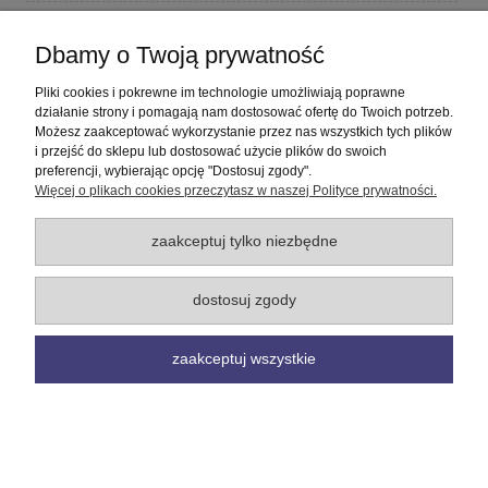
Płatności i dostawa
Dbamy o Twoją prywatność
Informacje
Pliki cookies i pokrewne im technologie umożliwiają poprawne
działanie strony i pomagają nam dostosować ofertę do Twoich potrzeb.
Możesz zaakceptować wykorzystanie przez nas wszystkich tych plików
O nas
i przejść do sklepu lub dostosować użycie plików do swoich
preferencji, wybierając opcję "Dostosuj zgody".
Więcej o plikach cookies przeczytasz w naszej Polityce prywatności.
pokaż pełną wersję strony
Sklep internetowy Shoper Premium
zaakceptuj tylko niezbędne
dostosuj zgody
zaakceptuj wszystkie