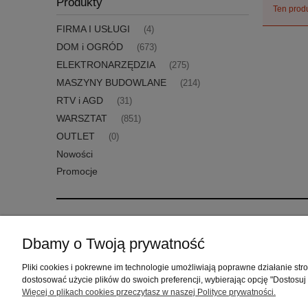
Produkty
Ten produ
FIRMA I USŁUGI
(4)
DOM i OGRÓD
(673)
ELEKTRONARZĘDZIA
(275)
MASZYNY BUDOWLANE
(214)
RTV i AGD
(31)
WARSZTAT
(851)
OUTLET
(0)
Nowości
Promocje
Pomoc
Moje konto
Dbamy o Twoją prywatność
Zwroty i reklamacje
Twoje zamówienia
Pliki cookies i pokrewne im technologie umożliwiają poprawne działanie st
Regulamin
Ustawienia konta
dostosować użycie plików do swoich preferencji, wybierając opcję "Dostosuj
Przechowalnia
Więcej o plikach cookies przeczytasz w naszej Polityce prywatności.