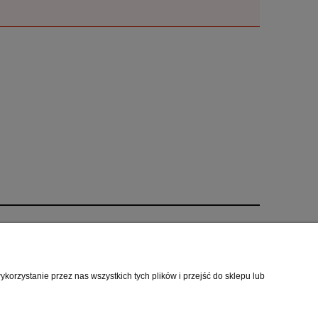
O nas
i
Kontakt i dane firmy
orzystanie przez nas wszystkich tych plików i przejść do sklepu lub
cookies
O firmie