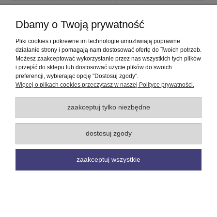
Płatności i dostawa
Dbamy o Twoją prywatność
Informacje
Pliki cookies i pokrewne im technologie umożliwiają poprawne
działanie strony i pomagają nam dostosować ofertę do Twoich potrzeb.
Możesz zaakceptować wykorzystanie przez nas wszystkich tych plików
O nas
i przejść do sklepu lub dostosować użycie plików do swoich
preferencji, wybierając opcję "Dostosuj zgody".
Więcej o plikach cookies przeczytasz w naszej Polityce prywatności.
pokaż pełną wersję strony
Sklep internetowy Shoper Premium
zaakceptuj tylko niezbędne
dostosuj zgody
zaakceptuj wszystkie