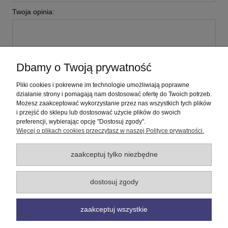
Twoja opinia:
Dbamy o Twoją prywatność
wyślij
Pliki cookies i pokrewne im technologie umożliwiają poprawne
działanie strony i pomagają nam dostosować ofertę do Twoich potrzeb.
Możesz zaakceptować wykorzystanie przez nas wszystkich tych plików
i przejść do sklepu lub dostosować użycie plików do swoich
Pomoc
preferencji, wybierając opcję "Dostosuj zgody".
Więcej o plikach cookies przeczytasz w naszej Polityce prywatności.
Moje konto
zaakceptuj tylko niezbędne
Płatności i dostawa
dostosuj zgody
Informacje
zaakceptuj wszystkie
O nas