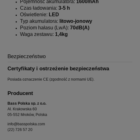
Pojemność akumulatora:
1600mAh
Czas ładowania:
3-5 h
Oświetlenie:
LED
Typ akumulatora:
litowo-jonowy
Poziom hałasu (LwA):
70dB(A)
Waga zestawu:
1,4kg
Bezpieczeństwo
Certyfikaty i ostrzeżenie bezpieczeństwa
Posiada oznaczenie CE (zgodność z normami UE).
Producent
Bass Polska sp. z o.o.
Al. Krakowska 60
05-552 Mroków, Polska
info@basspolska.com
(22) 726 57 20