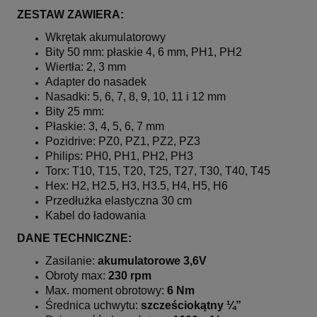
ZESTAW ZAWIERA:
Wkrętak akumulatorowy
Bity 50 mm: płaskie 4, 6 mm, PH1, PH2
Wiertła: 2, 3 mm
Adapter do nasadek
Nasadki: 5, 6, 7, 8, 9, 10, 11 i 12 mm
Bity 25 mm:
Płaskie: 3, 4, 5, 6, 7 mm
Pozidrive: PZ0, PZ1, PZ2, PZ3
Philips: PH0, PH1, PH2, PH3
Torx: T10, T15, T20, T25, T27, T30, T40, T45
Hex: H2, H2.5, H3, H3.5, H4, H5, H6
Przedłużka elastyczna 30 cm
Kabel do ładowania
DANE TECHNICZNE:
Zasilanie:
akumulatorowe 3,6V
Obroty max:
230 rpm
Max. moment obrotowy:
6 Nm
Średnica uchwytu:
szcześciokątny ¼”