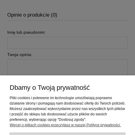
Opinie o produkcie (0)
Imię lub pseudonim:
Twoja opinia:
Dbamy o Twoją prywatność
wyślij
Pliki cookies i pokrewne im technologie umożliwiają poprawne
działanie strony i pomagają nam dostosować ofertę do Twoich potrzeb.
Możesz zaakceptować wykorzystanie przez nas wszystkich tych plików
i przejść do sklepu lub dostosować użycie plików do swoich
Pomoc
preferencji, wybierając opcję "Dostosuj zgody".
Więcej o plikach cookies przeczytasz w naszej Polityce prywatności.
Moje konto