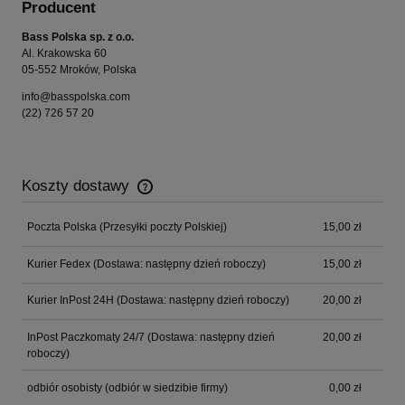
Producent
Bass Polska sp. z o.o.
Al. Krakowska 60
05-552 Mroków, Polska
info@basspolska.com
(22) 726 57 20
Koszty dostawy
Cena nie zawiera ewentualnych kosztów płatności
Poczta Polska
(Przesyłki poczty Polskiej)
15,00 zł
Kurier Fedex
(Dostawa: następny dzień roboczy)
15,00 zł
Kurier InPost 24H
(Dostawa: następny dzień roboczy)
20,00 zł
InPost Paczkomaty 24/7
(Dostawa: następny dzień
20,00 zł
roboczy)
odbiór osobisty
(odbiór w siedzibie firmy)
0,00 zł