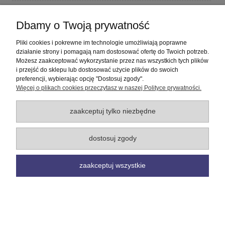
Płatności i dostawa
Dbamy o Twoją prywatność
Informacje
Pliki cookies i pokrewne im technologie umożliwiają poprawne
działanie strony i pomagają nam dostosować ofertę do Twoich potrzeb.
Możesz zaakceptować wykorzystanie przez nas wszystkich tych plików
O nas
i przejść do sklepu lub dostosować użycie plików do swoich
preferencji, wybierając opcję "Dostosuj zgody".
Więcej o plikach cookies przeczytasz w naszej Polityce prywatności.
pokaż pełną wersję strony
Sklep internetowy Shoper Premium
zaakceptuj tylko niezbędne
dostosuj zgody
zaakceptuj wszystkie