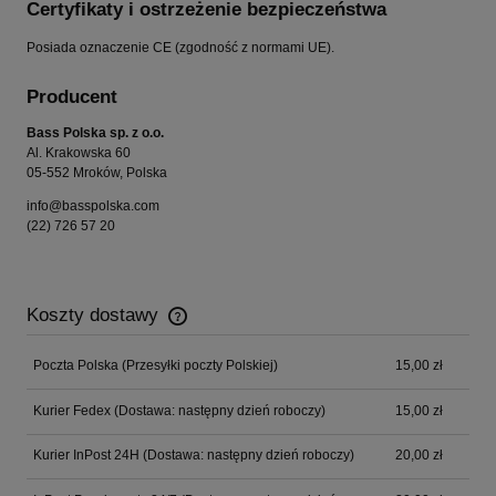
Certyfikaty i ostrzeżenie bezpieczeństwa
Posiada oznaczenie CE (zgodność z normami UE).
Producent
Bass Polska sp. z o.o.
Al. Krakowska 60
05-552 Mroków, Polska
info@basspolska.com
(22) 726 57 20
Koszty dostawy
Cena nie zawiera ewentualnych kosztów płatności
Poczta Polska
(Przesyłki poczty Polskiej)
15,00 zł
Kurier Fedex
(Dostawa: następny dzień roboczy)
15,00 zł
Kurier InPost 24H
(Dostawa: następny dzień roboczy)
20,00 zł