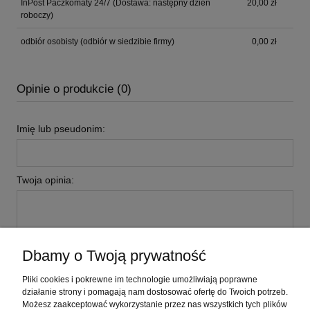
InPost Paczkomaty 24/7
(Dostawa: następny dzień
20,00 zł
roboczy)
odbiór osobisty
(odbiór w siedzibie firmy)
0,00 zł
Opinie o produkcie (0)
Imię lub pseudonim:
Twoja opinia:
Dbamy o Twoją prywatność
wyślij
Pliki cookies i pokrewne im technologie umożliwiają poprawne
działanie strony i pomagają nam dostosować ofertę do Twoich potrzeb.
Możesz zaakceptować wykorzystanie przez nas wszystkich tych plików